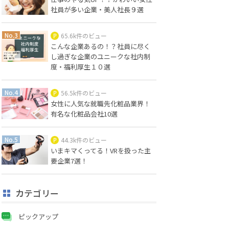
社員が多い企業・美人社長９選
65.6k件のビュー
こんな企業あるの！？社員に尽く
し過ぎな企業のユニークな社内制
度・福利厚生１０選
56.5k件のビュー
女性に人気な就職先化粧品業界！
有名な化粧品会社10選
44.3k件のビュー
いまキマくってる！VRを扱った主
要企業7選！
カテゴリー
ピックアップ