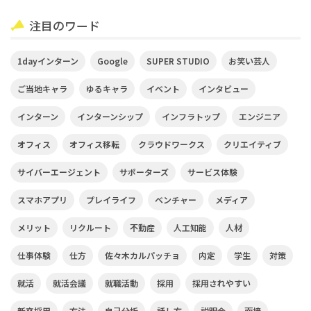
注目のワード
1dayインターン
Google
SUPER STUDIO
お笑い芸人
ご当地キャラ
ゆるキャラ
イベント
インタビュー
インターン
インターンシップ
インフラトップ
エンジニア
オフィス
オフィス移転
クラウドワークス
クリエイティブ
サイバーエージェント
サポーターズ
サービス体験
スマホアプリ
プレイライフ
ベンチャー
メディア
メリット
リクルート
不動産
人工知能
人材
仕事体験
仕方
佐々木カルパッチョ
内定
学生
対策
就活
就活会議
就職活動
採用
採用されやすい
新卒採用
方法
自己分析
話し方
説明会
面接