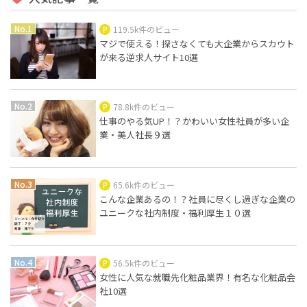
119.5k件のビュー
マジで使える！探さなくても大企業からスカウト
が来る逆求人サイト10選
78.8k件のビュー
仕事のやる気UP！？かわいい女性社員が多い企
業・美人社長９選
65.6k件のビュー
こんな企業あるの！？社員に尽くし過ぎな企業の
ユニークな社内制度・福利厚生１０選
56.5k件のビュー
女性に人気な就職先化粧品業界！有名な化粧品会
社10選