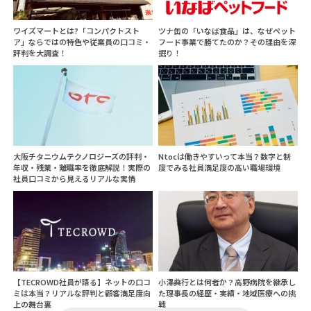
ワイズマートとは?「コンパクトスト
ツナ缶の「いなば食品」は、なぜペット
ア」ならではの特色や従業員の口コミ・
フード事業で勝てたのか？その理由を深
評判を大調査！
掘り！
大阪チタニウムテクノロジーズの評判・
Ntocは働きやすいって本当？数字と制
年収・残業・離職率を徹底解説！実際の
度でみる社員満足度の高い職場環境
社員口コミから見えるリアルな実情
【TECROWD社員が語る】ネットの口コ
小澤典行とは何者か？高野病院を継承し
ミは本当？リアルな評判と顧客満足度向
た理事長の経歴・実績・地域医療への挑
上の舞台裏
戦