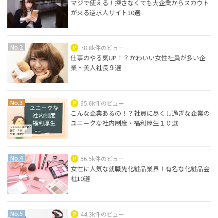
マジで使える！探さなくても大企業からスカウト
が来る逆求人サイト10選
78.8k件のビュー
仕事のやる気UP！？かわいい女性社員が多い企
業・美人社長９選
65.6k件のビュー
こんな企業あるの！？社員に尽くし過ぎな企業の
ユニークな社内制度・福利厚生１０選
56.5k件のビュー
女性に人気な就職先化粧品業界！有名な化粧品会
社10選
44.3k件のビュー