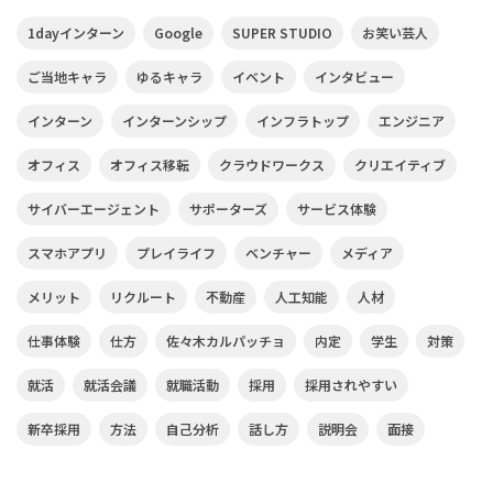
1dayインターン
Google
SUPER STUDIO
お笑い芸人
ご当地キャラ
ゆるキャラ
イベント
インタビュー
インターン
インターンシップ
インフラトップ
エンジニア
オフィス
オフィス移転
クラウドワークス
クリエイティブ
サイバーエージェント
サポーターズ
サービス体験
スマホアプリ
プレイライフ
ベンチャー
メディア
メリット
リクルート
不動産
人工知能
人材
仕事体験
仕方
佐々木カルパッチョ
内定
学生
対策
就活
就活会議
就職活動
採用
採用されやすい
新卒採用
方法
自己分析
話し方
説明会
面接