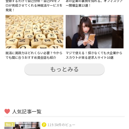
登録するだけで自己分析・自己PRをプ
あの企業の裏側を知れる。オフィスツア
ロが完成させてくれる神就活サービスを
ー開催企業13選！
発見！
就活に英語力はどれくらい必要？今から
マジで使える！探さなくても大企業から
でも間に合うおすすめ英会話も紹介
スカウトが来る逆求人サイト10選
もっとみる
人気記事一覧
119.5k件のビュー