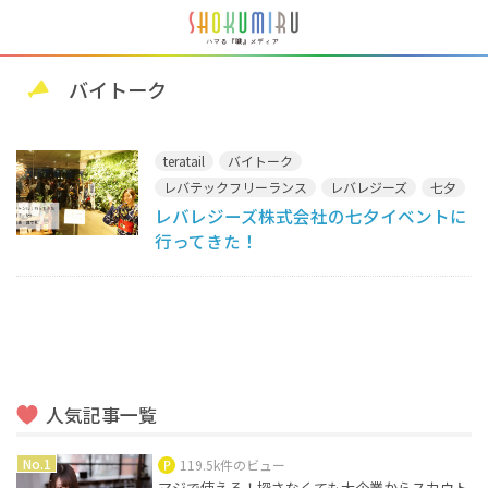
バイトーク
teratail
バイトーク
レバテックフリーランス
レバレジーズ
七夕
レバレジーズ株式会社の七夕イベントに
浴衣イベント
看護のお仕事
行ってきた！
人気記事一覧
119.5k件のビュー
マジで使える！探さなくても大企業からスカウト