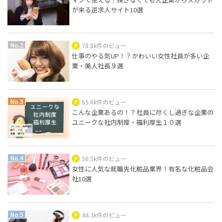
が来る逆求人サイト10選
78.8k件のビュー
仕事のやる気UP！？かわいい女性社員が多い企
業・美人社長９選
65.6k件のビュー
こんな企業あるの！？社員に尽くし過ぎな企業の
ユニークな社内制度・福利厚生１０選
56.5k件のビュー
女性に人気な就職先化粧品業界！有名な化粧品会
社10選
44.3k件のビュー