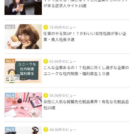
が来る逆求人サイト10選
78.8k件のビュー
仕事のやる気UP！？かわいい女性社員が多い企
業・美人社長９選
65.6k件のビュー
こんな企業あるの！？社員に尽くし過ぎな企業の
ユニークな社内制度・福利厚生１０選
56.5k件のビュー
女性に人気な就職先化粧品業界！有名な化粧品会
社10選
44.3k件のビュー