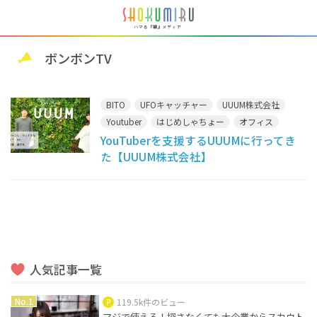
ボンボンTV
BITO
UFOキャッチャー
UUUM株式会社
Youtuber
はじめしゃちょー
オフィス
YouTuberを支援するUUUMに行ってき
コラボ
ヒカキン
プリクラ
ボンボンTV
た【UUUM株式会社】
ユーチューバー
佐々木あさひ
六本木
壁
森ビル
自動販売機
講談社
人気記事一覧
119.5k件のビュー
マジで使える！探さなくても大企業からスカウト