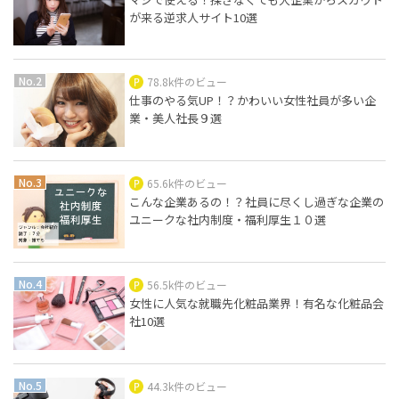
が来る逆求人サイト10選
78.8k件のビュー
仕事のやる気UP！？かわいい女性社員が多い企
業・美人社長９選
65.6k件のビュー
こんな企業あるの！？社員に尽くし過ぎな企業の
ユニークな社内制度・福利厚生１０選
56.5k件のビュー
女性に人気な就職先化粧品業界！有名な化粧品会
社10選
44.3k件のビュー