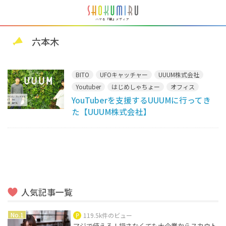
六本木
BITO
UFOキャッチャー
UUUM株式会社
Youtuber
はじめしゃちょー
オフィス
YouTuberを支援するUUUMに行ってき
コラボ
ヒカキン
プリクラ
ボンボンTV
た【UUUM株式会社】
ユーチューバー
佐々木あさひ
六本木
壁
森ビル
自動販売機
講談社
人気記事一覧
119.5k件のビュー
マジで使える！探さなくても大企業からスカウト