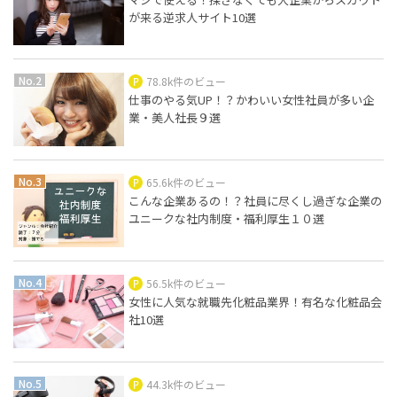
が来る逆求人サイト10選
78.8k件のビュー
仕事のやる気UP！？かわいい女性社員が多い企
業・美人社長９選
65.6k件のビュー
こんな企業あるの！？社員に尽くし過ぎな企業の
ユニークな社内制度・福利厚生１０選
56.5k件のビュー
女性に人気な就職先化粧品業界！有名な化粧品会
社10選
44.3k件のビュー