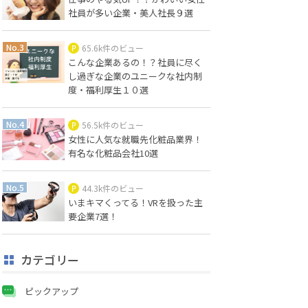
社員が多い企業・美人社長９選
65.6k件のビュー
こんな企業あるの！？社員に尽く
し過ぎな企業のユニークな社内制
度・福利厚生１０選
56.5k件のビュー
女性に人気な就職先化粧品業界！
有名な化粧品会社10選
44.3k件のビュー
いまキマくってる！VRを扱った主
要企業7選！
カテゴリー
ピックアップ