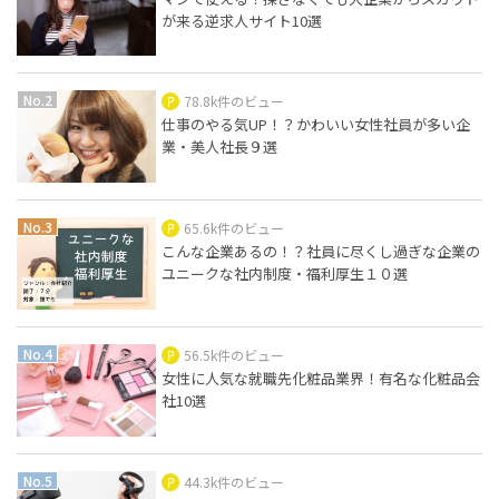
が来る逆求人サイト10選
78.8k件のビュー
仕事のやる気UP！？かわいい女性社員が多い企
業・美人社長９選
65.6k件のビュー
こんな企業あるの！？社員に尽くし過ぎな企業の
ユニークな社内制度・福利厚生１０選
56.5k件のビュー
女性に人気な就職先化粧品業界！有名な化粧品会
社10選
44.3k件のビュー