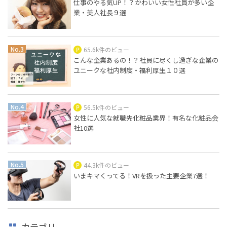
仕事のやる気UP！？かわいい女性社員が多い企
業・美人社長９選
65.6k件のビュー
こんな企業あるの！？社員に尽くし過ぎな企業の
ユニークな社内制度・福利厚生１０選
56.5k件のビュー
女性に人気な就職先化粧品業界！有名な化粧品会
社10選
44.3k件のビュー
いまキマくってる！VRを扱った主要企業7選！
カテゴリー