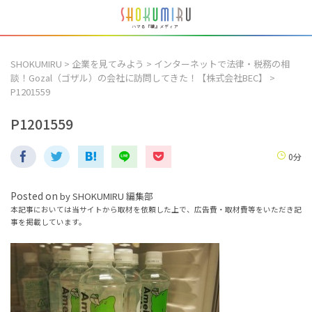
SHOKUMIRU
>
企業を見てみよう
>
インターネットで法律・税務の相
談！Gozal（ゴザル）の会社に訪問してきた！【株式会社BEC】
>
P1201559
P1201559
0分
Posted on
by
SHOKUMIRU 編集部
本記事においては当サイトから取材を依頼した上で、広告費・取材費等をいただき記
事を掲載しています。