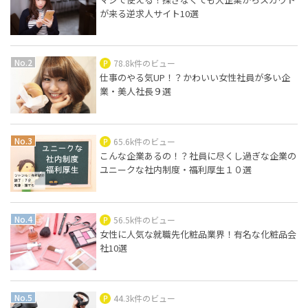
が来る逆求人サイト10選
78.8k件のビュー
仕事のやる気UP！？かわいい女性社員が多い企
業・美人社長９選
65.6k件のビュー
こんな企業あるの！？社員に尽くし過ぎな企業の
ユニークな社内制度・福利厚生１０選
56.5k件のビュー
女性に人気な就職先化粧品業界！有名な化粧品会
社10選
44.3k件のビュー