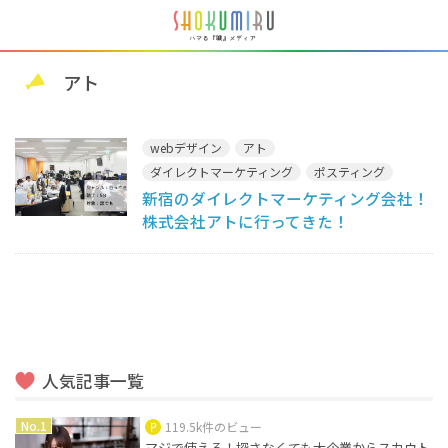
アト
webデザイン
アト
ダイレクトマーケティング
ポスティング
新宿のダイレクトマーケティング会社！
仕事体験
株式会社アトに行ってきた！
人気記事一覧
119.5k件のビュー
マジで使える！探さなくても大企業からスカウト