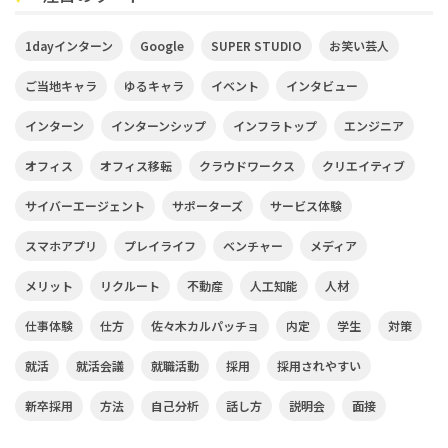
1dayインターン
Google
SUPER STUDIO
お笑い芸人
ご当地キャラ
ゆるキャラ
イベント
インタビュー
インターン
インターンシップ
インフラトップ
エンジニア
オフィス
オフィス移転
クラウドワークス
クリエイティブ
サイバーエージェント
サポーターズ
サービス体験
スマホアプリ
プレイライフ
ベンチャー
メディア
メリット
リクルート
不動産
人工知能
人材
仕事体験
仕方
佐々木カルパッチョ
内定
学生
対策
就活
就活会議
就職活動
採用
採用されやすい
新卒採用
方法
自己分析
話し方
説明会
面接