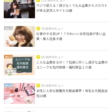
119.5k件のビュー
マジで使える！探さなくても大企業からスカウト
が来る逆求人サイト10選
78.8k件のビュー
仕事のやる気UP！？かわいい女性社員が多い企
業・美人社長９選
65.6k件のビュー
こんな企業あるの！？社員に尽くし過ぎな企業の
ユニークな社内制度・福利厚生１０選
56.5k件のビュー
女性に人気な就職先化粧品業界！有名な化粧品会
社10選