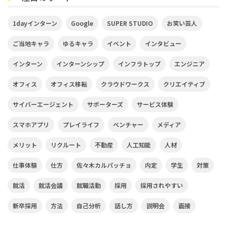
1dayインターン
Google
SUPER STUDIO
お笑い芸人
ご当地キャラ
ゆるキャラ
イベント
インタビュー
インターン
インターンシップ
インフラトップ
エンジニア
オフィス
オフィス移転
クラウドワークス
クリエイティブ
サイバーエージェント
サポーターズ
サービス体験
スマホアプリ
プレイライフ
ベンチャー
メディア
メリット
リクルート
不動産
人工知能
人材
仕事体験
仕方
佐々木カルパッチョ
内定
学生
対策
就活
就活会議
就職活動
採用
採用されやすい
新卒採用
方法
自己分析
話し方
説明会
面接