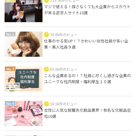
119.5k件のビュー
マジで使える！探さなくても大企業からスカウト
が来る逆求人サイト10選
78.8k件のビュー
仕事のやる気UP！？かわいい女性社員が多い企
業・美人社長９選
65.6k件のビュー
こんな企業あるの！？社員に尽くし過ぎな企業の
ユニークな社内制度・福利厚生１０選
56.5k件のビュー
女性に人気な就職先化粧品業界！有名な化粧品会
社10選