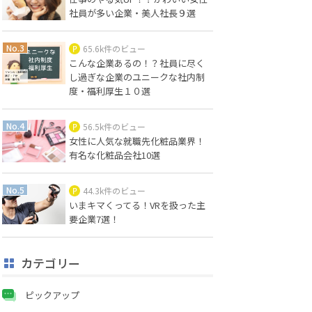
社員が多い企業・美人社長９選
65.6k件のビュー
こんな企業あるの！？社員に尽く
し過ぎな企業のユニークな社内制
度・福利厚生１０選
56.5k件のビュー
女性に人気な就職先化粧品業界！
有名な化粧品会社10選
44.3k件のビュー
いまキマくってる！VRを扱った主
要企業7選！
カテゴリー
ピックアップ