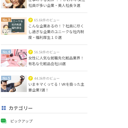
社員が多い企業・美人社長９選
65.6k件のビュー
こんな企業あるの！？社員に尽く
し過ぎな企業のユニークな社内制
度・福利厚生１０選
56.5k件のビュー
女性に人気な就職先化粧品業界！
有名な化粧品会社10選
44.3k件のビュー
いまキマくってる！VRを扱った主
要企業7選！
カテゴリー
ピックアップ