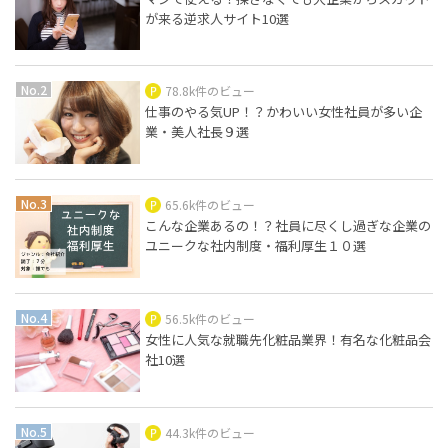
が来る逆求人サイト10選
78.8k件のビュー
仕事のやる気UP！？かわいい女性社員が多い企
業・美人社長９選
65.6k件のビュー
こんな企業あるの！？社員に尽くし過ぎな企業の
ユニークな社内制度・福利厚生１０選
56.5k件のビュー
女性に人気な就職先化粧品業界！有名な化粧品会
社10選
44.3k件のビュー