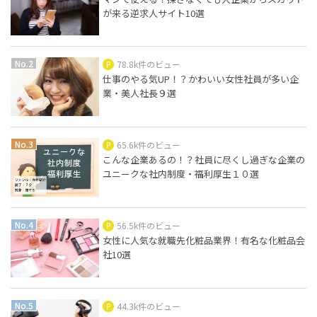
が来る逆求人サイト10選
78.8k件のビュー
仕事のやる気UP！？かわいい女性社員が多い企
業・美人社長９選
65.6k件のビュー
こんな企業あるの！？社員に尽くし過ぎな企業の
ユニークな社内制度・福利厚生１０選
56.5k件のビュー
女性に人気な就職先化粧品業界！有名な化粧品会
社10選
44.3k件のビュー