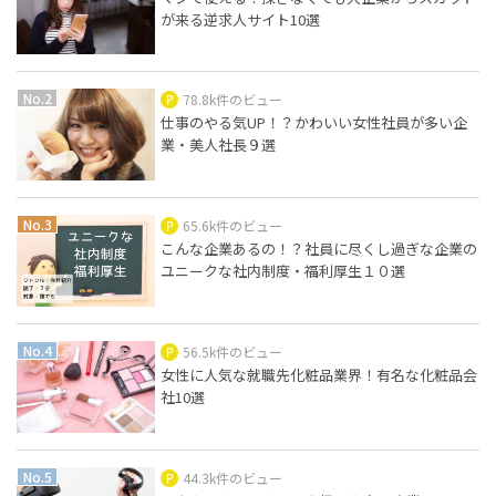
が来る逆求人サイト10選
78.8k件のビュー
仕事のやる気UP！？かわいい女性社員が多い企
業・美人社長９選
65.6k件のビュー
こんな企業あるの！？社員に尽くし過ぎな企業の
ユニークな社内制度・福利厚生１０選
56.5k件のビュー
女性に人気な就職先化粧品業界！有名な化粧品会
社10選
44.3k件のビュー