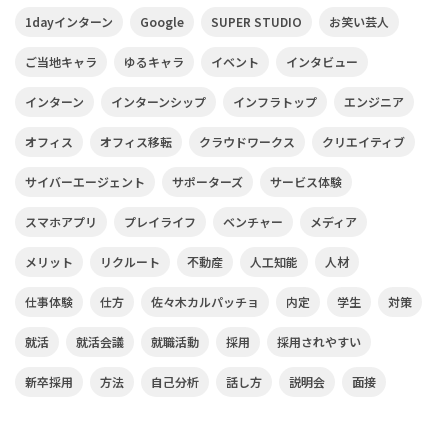
1dayインターン
Google
SUPER STUDIO
お笑い芸人
ご当地キャラ
ゆるキャラ
イベント
インタビュー
インターン
インターンシップ
インフラトップ
エンジニア
オフィス
オフィス移転
クラウドワークス
クリエイティブ
サイバーエージェント
サポーターズ
サービス体験
スマホアプリ
プレイライフ
ベンチャー
メディア
メリット
リクルート
不動産
人工知能
人材
仕事体験
仕方
佐々木カルパッチョ
内定
学生
対策
就活
就活会議
就職活動
採用
採用されやすい
新卒採用
方法
自己分析
話し方
説明会
面接