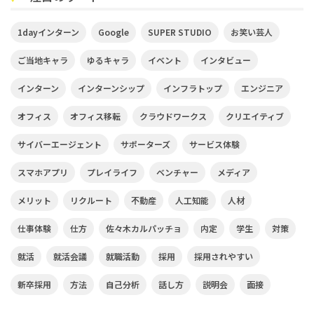
1dayインターン
Google
SUPER STUDIO
お笑い芸人
ご当地キャラ
ゆるキャラ
イベント
インタビュー
インターン
インターンシップ
インフラトップ
エンジニア
オフィス
オフィス移転
クラウドワークス
クリエイティブ
サイバーエージェント
サポーターズ
サービス体験
スマホアプリ
プレイライフ
ベンチャー
メディア
メリット
リクルート
不動産
人工知能
人材
仕事体験
仕方
佐々木カルパッチョ
内定
学生
対策
就活
就活会議
就職活動
採用
採用されやすい
新卒採用
方法
自己分析
話し方
説明会
面接