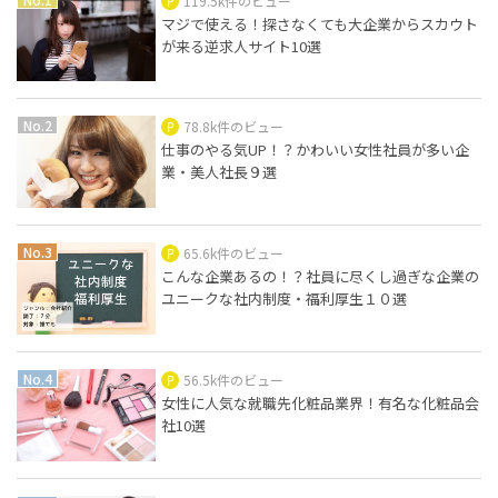
119.5k件のビュー
マジで使える！探さなくても大企業からスカウト
が来る逆求人サイト10選
78.8k件のビュー
仕事のやる気UP！？かわいい女性社員が多い企
業・美人社長９選
65.6k件のビュー
こんな企業あるの！？社員に尽くし過ぎな企業の
ユニークな社内制度・福利厚生１０選
56.5k件のビュー
女性に人気な就職先化粧品業界！有名な化粧品会
社10選