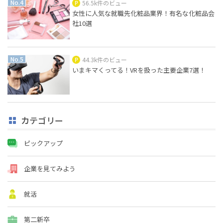
56.5k件のビュー
女性に人気な就職先化粧品業界！有名な化粧品会
社10選
44.3k件のビュー
いまキマくってる！VRを扱った主要企業7選！
カテゴリー
ピックアップ
企業を見てみよう
就活
第二新卒