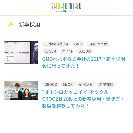
新卒採用
30days Album
GMO
GMOペパボ
JUGEM
minne
SUZURI
GMOペパボ株式会社の2017卒新卒説明
カラーミーショップ
ムームードメイン
会に行ってきた！
ロリポップ
新卒採用
説明会
CROOZ
Mr.OK
イベント
新卒採用
“オモシロカッコイイ”をツクル！
CROOZ株式会社の新卒採用・働き方・
制度を体験してみた！