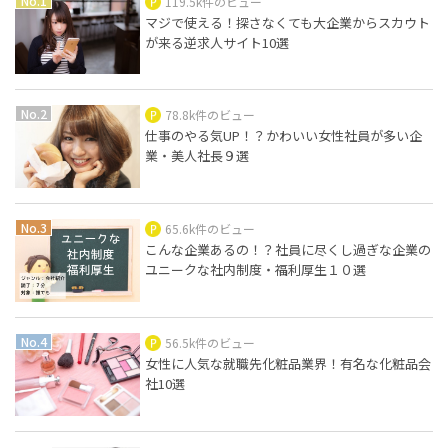
119.5k件のビュー
マジで使える！探さなくても大企業からスカウト
が来る逆求人サイト10選
78.8k件のビュー
仕事のやる気UP！？かわいい女性社員が多い企
業・美人社長９選
65.6k件のビュー
こんな企業あるの！？社員に尽くし過ぎな企業の
ユニークな社内制度・福利厚生１０選
56.5k件のビュー
女性に人気な就職先化粧品業界！有名な化粧品会
社10選