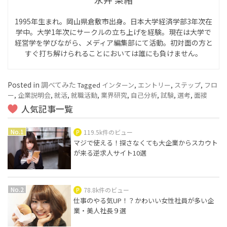
1995年生まれ。岡山県倉敷市出身。日本大学経済学部3年次在
学中。大学1年次にサークルの立ち上げを経験。現在は大学で
経営学を学びながら、メディア編集部にて活動。初対面の方と
すぐ打ち解けられることにおいては誰にも負けません。
Posted in
調べてみた
Tagged
インターン
,
エントリー
,
ステップ
,
フロ
ー
,
企業説明会
,
就活
,
就職活動
,
業界研究
,
自己分析
,
試験
,
選考
,
面接
人気記事一覧
119.5k件のビュー
マジで使える！探さなくても大企業からスカウト
が来る逆求人サイト10選
78.8k件のビュー
仕事のやる気UP！？かわいい女性社員が多い企
業・美人社長９選