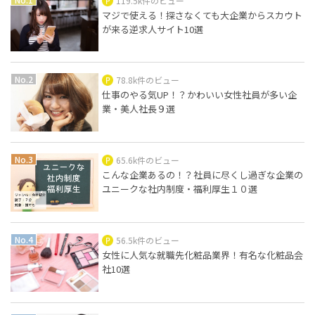
119.5k件のビュー
マジで使える！探さなくても大企業からスカウト
が来る逆求人サイト10選
78.8k件のビュー
仕事のやる気UP！？かわいい女性社員が多い企
業・美人社長９選
65.6k件のビュー
こんな企業あるの！？社員に尽くし過ぎな企業の
ユニークな社内制度・福利厚生１０選
56.5k件のビュー
女性に人気な就職先化粧品業界！有名な化粧品会
社10選