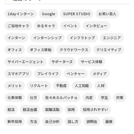
1dayインターン
Google
SUPER STUDIO
お笑い芸人
ご当地キャラ
ゆるキャラ
イベント
インタビュー
インターン
インターンシップ
インフラトップ
エンジニア
オフィス
オフィス移転
クラウドワークス
クリエイティブ
サイバーエージェント
サポーターズ
サービス体験
スマホアプリ
プレイライフ
ベンチャー
メディア
メリット
リクルート
不動産
人工知能
人材
仕事体験
仕方
佐々木カルパッチョ
内定
学生
対策
就活
就活会議
就職活動
採用
採用されやすい
新卒採用
方法
自己分析
話し方
説明会
面接