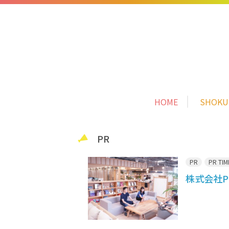
HOME
SHOK
PR
PR
PR TIM
株式会社P