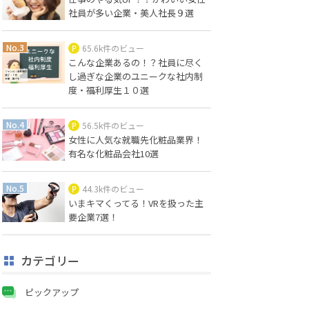
社員が多い企業・美人社長９選
65.6k件のビュー
こんな企業あるの！？社員に尽く
し過ぎな企業のユニークな社内制
度・福利厚生１０選
56.5k件のビュー
女性に人気な就職先化粧品業界！
有名な化粧品会社10選
44.3k件のビュー
いまキマくってる！VRを扱った主
要企業7選！
カテゴリー
ピックアップ