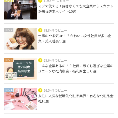
119.5k件のビュー
マジで使える！探さなくても大企業からスカウト
が来る逆求人サイト10選
78.8k件のビュー
仕事のやる気UP！？かわいい女性社員が多い企
業・美人社長９選
65.6k件のビュー
こんな企業あるの！？社員に尽くし過ぎな企業の
ユニークな社内制度・福利厚生１０選
56.5k件のビュー
女性に人気な就職先化粧品業界！有名な化粧品会
社10選