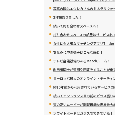
写真の隣はエウレカさんのミネラルウォ
3種類ありました！
続いて打ち合わせスペースへ！
打ち合わせスペースの部屋はサービス名
女性にも人気なマッチングアプリTinder
ちなみに中の様子はこんな感じ！
テレビ会議設備のあるMatchルーム！
利用者同士が質問や回答をすることが出来
ヨーロッパ最大のオンライン・デーティング
約10年前から利用されているサービスOkC
続いてエントランス目の前のガラス張り
質の高いムービーが閲覧可能な世界最大級
ホワイトボードはガラスでできていた！