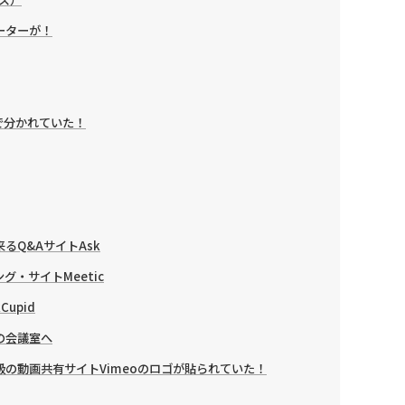
ーターが！
で分かれていた！
るQ&AサイトAsk
・サイトMeetic
upid
の会議室へ
の動画共有サイトVimeoのロゴが貼られていた！