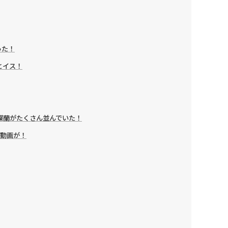
った！
とイス！
蝶蘭がたくさん並んでいた！
の動画が！