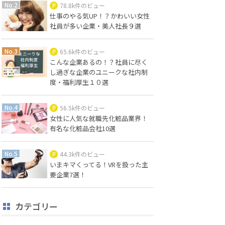
78.8k件のビュー
仕事のやる気UP！？かわいい女性
社員が多い企業・美人社長９選
65.6k件のビュー
こんな企業あるの！？社員に尽く
し過ぎな企業のユニークな社内制
度・福利厚生１０選
56.5k件のビュー
女性に人気な就職先化粧品業界！
有名な化粧品会社10選
44.3k件のビュー
いまキマくってる！VRを扱った主
要企業7選！
カテゴリー