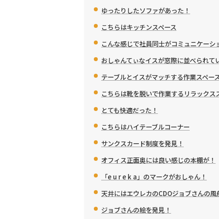
ゆったりしたソファがあった！
こちらはキッチンスペース
こんな感じで社員同士がコミュニケーシ
おしゃんてぃなイスが窓際に並べられて
テーブルとイスがマッチする作業スペー
こちらは靴を脱いで作業するリラックス
とても快適だった！
こちらはハイテーブルコーナー
サンクスカード制度を発見！
オフィス正面奥には良い感じの本棚が！
「e u r e k a」のマークがおしゃん！
天井にはエウレカのCDOジョブさんの風
ジョブさんの絵を発見！