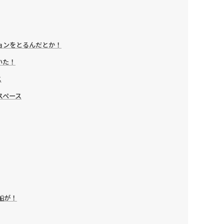
ョンをとるんだとか！
いた！
ス
スペース
船が！