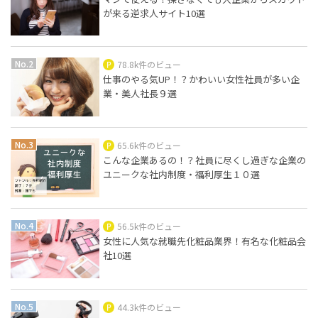
が来る逆求人サイト10選
78.8k件のビュー
仕事のやる気UP！？かわいい女性社員が多い企
業・美人社長９選
65.6k件のビュー
こんな企業あるの！？社員に尽くし過ぎな企業の
ユニークな社内制度・福利厚生１０選
56.5k件のビュー
女性に人気な就職先化粧品業界！有名な化粧品会
社10選
44.3k件のビュー