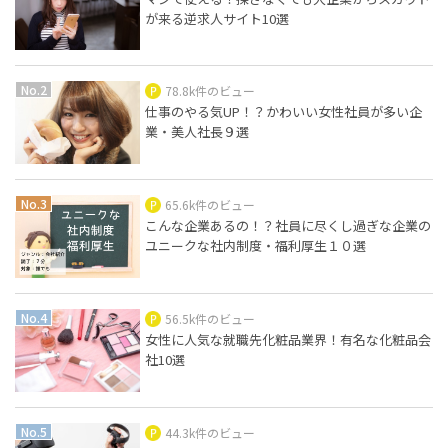
が来る逆求人サイト10選
78.8k件のビュー
仕事のやる気UP！？かわいい女性社員が多い企
業・美人社長９選
65.6k件のビュー
こんな企業あるの！？社員に尽くし過ぎな企業の
ユニークな社内制度・福利厚生１０選
56.5k件のビュー
女性に人気な就職先化粧品業界！有名な化粧品会
社10選
44.3k件のビュー