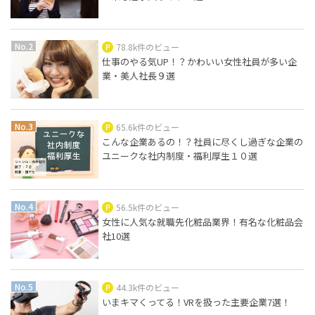
78.8k件のビュー
仕事のやる気UP！？かわいい女性社員が多い企
業・美人社長９選
65.6k件のビュー
こんな企業あるの！？社員に尽くし過ぎな企業の
ユニークな社内制度・福利厚生１０選
56.5k件のビュー
女性に人気な就職先化粧品業界！有名な化粧品会
社10選
44.3k件のビュー
いまキマくってる！VRを扱った主要企業7選！