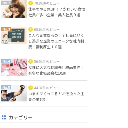
78.8k件のビュー
仕事のやる気UP！？かわいい女性
社員が多い企業・美人社長９選
65.6k件のビュー
こんな企業あるの！？社員に尽く
し過ぎな企業のユニークな社内制
度・福利厚生１０選
56.5k件のビュー
女性に人気な就職先化粧品業界！
有名な化粧品会社10選
44.3k件のビュー
いまキマくってる！VRを扱った主
要企業7選！
カテゴリー