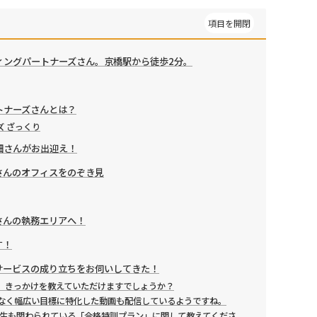
ィングパートナーズさん。京橋駅から徒歩2分。
トナーズさんとは？
 ざっくり
畑さんがお出迎え！
さんのオフィスをのぞき見
さんの執務エリアへ！
す！
サービスの成り立ちをお伺いしてきた！
、きっかけを教えていただけますでしょうか？
なく幅広い目標に特化した動画も配信しているようですね。
学生も関わられている「合格特訓プラン」に関して教えてくださ