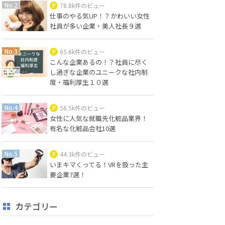
78.8k件のビュー
仕事のやる気UP！？かわいい女性
社員が多い企業・美人社長９選
65.6k件のビュー
こんな企業あるの！？社員に尽く
し過ぎな企業のユニークな社内制
度・福利厚生１０選
56.5k件のビュー
女性に人気な就職先化粧品業界！
有名な化粧品会社10選
44.3k件のビュー
いまキマくってる！VRを扱った主
要企業7選！
カテゴリー