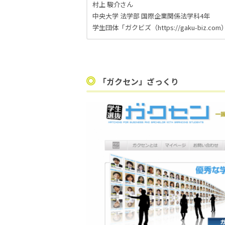
村上
駿介さん
中央大学
法学部
国際企業関係法学科
4
年
学生団体「ガクビズ（
https://gaku-biz.com
「ガクセン」ざっくり