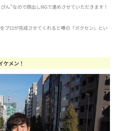
っぴん
”
なので顔出し
NG
で進めさせていただきます！
をプロが完成させてくれると噂の「ガクセン」とい
イケメン！