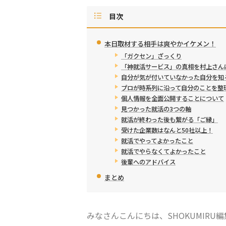
目次
本日取材する相手は爽やかイケメン！
「ガクセン」ざっくり
「神就活サービス」の真相を村上さん
自分が気が付いていなかった自分を知
プロが時系列に沿って自分のことを整
個人情報を全面公開することについて
見つかった就活の3つの軸
就活が終わった後も繋がる「ご縁」
受けた企業数はなんと50社以上！
就活でやってよかったこと
就活でやらなくてよかったこと
後輩へのアドバイス
まとめ
みなさんこんにちは、
SHOKUMIRU
編