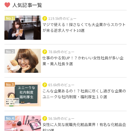
人気記事一覧
119.5k件のビュー
マジで使える！探さなくても大企業からスカウト
が来る逆求人サイト10選
78.8k件のビュー
仕事のやる気UP！？かわいい女性社員が多い企
業・美人社長９選
65.6k件のビュー
こんな企業あるの！？社員に尽くし過ぎな企業の
ユニークな社内制度・福利厚生１０選
56.5k件のビュー
女性に人気な就職先化粧品業界！有名な化粧品会
社10選