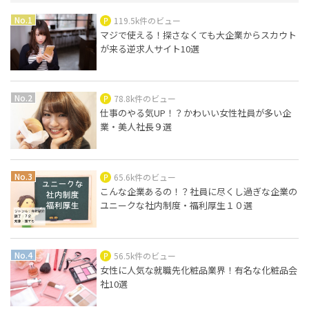
119.5k件のビュー
マジで使える！探さなくても大企業からスカウト
が来る逆求人サイト10選
78.8k件のビュー
仕事のやる気UP！？かわいい女性社員が多い企
業・美人社長９選
65.6k件のビュー
こんな企業あるの！？社員に尽くし過ぎな企業の
ユニークな社内制度・福利厚生１０選
56.5k件のビュー
女性に人気な就職先化粧品業界！有名な化粧品会
社10選