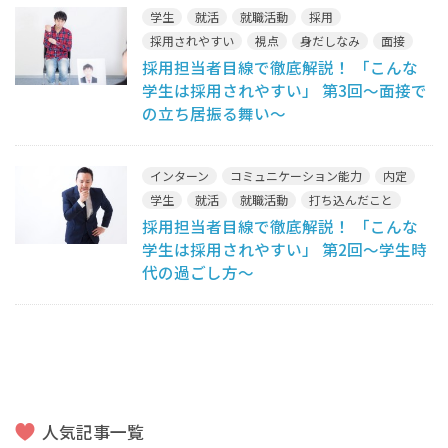
学生
就活
就職活動
採用
採用されやすい
視点
身だしなみ
面接
採用担当者目線で徹底解説！ 「こんな
面接官
学生は採用されやすい」 第3回～面接で
の立ち居振る舞い～
インターン
コミュニケーション能力
内定
学生
就活
就職活動
打ち込んだこと
採用担当者目線で徹底解説！ 「こんな
採用
採用されやすい
見られ方
視点
学生は採用されやすい」 第2回～学生時
代の過ごし方～
人気記事一覧