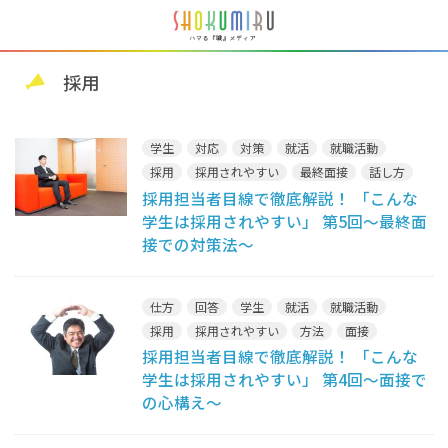
採用
学生
対応
対策
就活
就職活動
採用
採用されやすい
最終面接
話し方
採用担当者目線で徹底解説！ 「こんな
面接
学生は採用されやすい」 第5回～最終面
接での対策法～
仕方
回答
学生
就活
就職活動
採用
採用されやすい
方法
面接
採用担当者目線で徹底解説！ 「こんな
学生は採用されやすい」 第4回～面接で
の心構え～