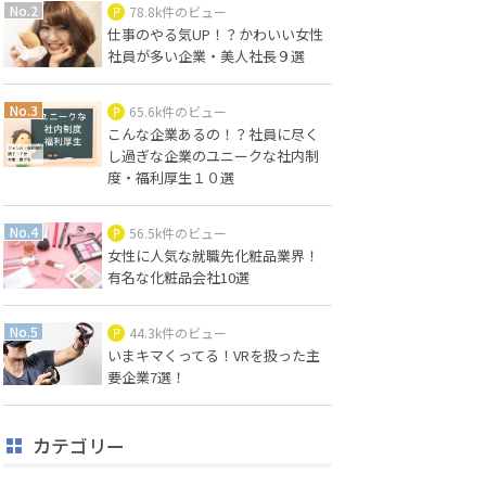
78.8k件のビュー
仕事のやる気UP！？かわいい女性
社員が多い企業・美人社長９選
65.6k件のビュー
こんな企業あるの！？社員に尽く
し過ぎな企業のユニークな社内制
度・福利厚生１０選
56.5k件のビュー
女性に人気な就職先化粧品業界！
有名な化粧品会社10選
44.3k件のビュー
いまキマくってる！VRを扱った主
要企業7選！
カテゴリー