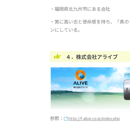
・福岡県北九州市にある会社
・常に高い志と使命感を持ち、「真の
ンにしている。
４．株式会社アライブ
参照：
http://f-alive.co.jp/index.php