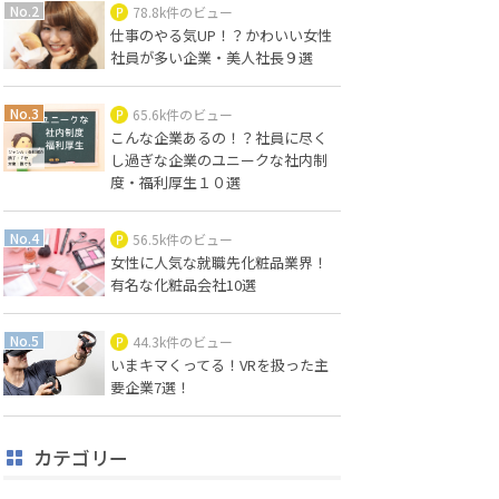
78.8k件のビュー
仕事のやる気UP！？かわいい女性
社員が多い企業・美人社長９選
65.6k件のビュー
こんな企業あるの！？社員に尽く
し過ぎな企業のユニークな社内制
度・福利厚生１０選
56.5k件のビュー
女性に人気な就職先化粧品業界！
有名な化粧品会社10選
44.3k件のビュー
いまキマくってる！VRを扱った主
要企業7選！
カテゴリー