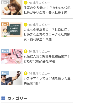
78.8k件のビュー
仕事のやる気UP！？かわいい女性
社員が多い企業・美人社長９選
65.6k件のビュー
こんな企業あるの！？社員に尽く
し過ぎな企業のユニークな社内制
度・福利厚生１０選
56.5k件のビュー
女性に人気な就職先化粧品業界！
有名な化粧品会社10選
44.3k件のビュー
いまキマくってる！VRを扱った主
要企業7選！
カテゴリー