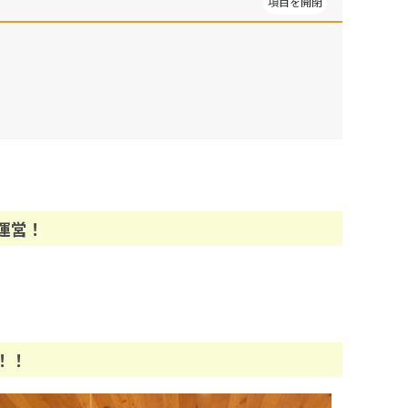
運営！
！！