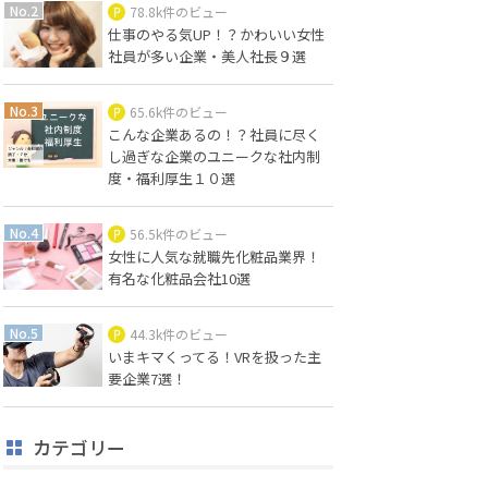
78.8k件のビュー
仕事のやる気UP！？かわいい女性
社員が多い企業・美人社長９選
65.6k件のビュー
こんな企業あるの！？社員に尽く
し過ぎな企業のユニークな社内制
度・福利厚生１０選
56.5k件のビュー
女性に人気な就職先化粧品業界！
有名な化粧品会社10選
44.3k件のビュー
いまキマくってる！VRを扱った主
要企業7選！
カテゴリー