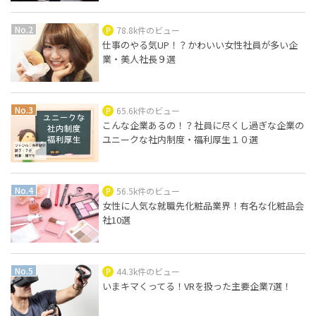
78.8k件のビュー
仕事のやる気UP！？かわいい女性社員が多い企
業・美人社長９選
65.6k件のビュー
こんな企業あるの！？社員に尽くし過ぎな企業の
ユニークな社内制度・福利厚生１０選
56.5k件のビュー
女性に人気な就職先化粧品業界！有名な化粧品会
社10選
44.3k件のビュー
いまキマくってる！VRを扱った主要企業7選！