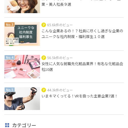
業・美人社長９選
65.6k件のビュー
こんな企業あるの！？社員に尽くし過ぎな企業の
ユニークな社内制度・福利厚生１０選
56.5k件のビュー
女性に人気な就職先化粧品業界！有名な化粧品会
社10選
44.3k件のビュー
いまキマくってる！VRを扱った主要企業7選！
カテゴリー